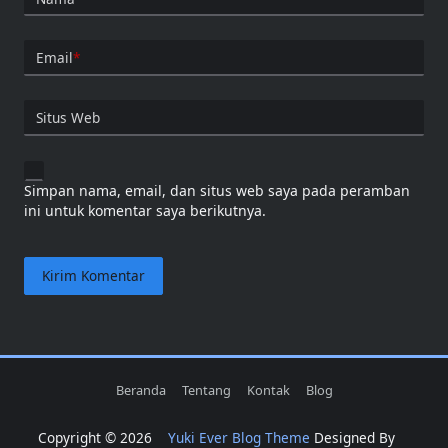
Email
*
Situs Web
Simpan nama, email, dan situs web saya pada peramban
ini untuk komentar saya berikutnya.
Beranda
Tentang
Kontak
Blog
Copyright © 2026
Yuki Ever Blog Theme
Designed By