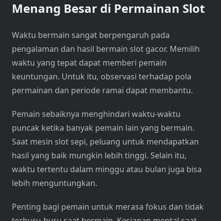
Menang Besar di Permainan Slot
Waktu bermain sangat berpengaruh pada
pengalaman dan hasil bermain slot gacor. Memilih
waktu yang tepat dapat memberi pemain
keuntungan. Untuk itu, observasi terhadap pola
permainan dan periode ramai dapat membantu.
Pemain sebaiknya menghindari waktu-waktu
puncak ketika banyak pemain lain yang bermain.
Saat mesin slot sepi, peluang untuk mendapatkan
hasil yang baik mungkin lebih tinggi. Selain itu,
waktu tertentu dalam minggu atau bulan juga bisa
lebih menguntungkan.
Penting bagi pemain untuk merasa fokus dan tidak
terburu-buru saat bermain. Kesiapan mental saat