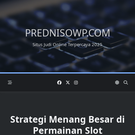
Skip
to
content
PREDNISOWP.COM
Situs Judi Online Terpercaya 2025
Strategi Menang Besar di
Permainan Slot