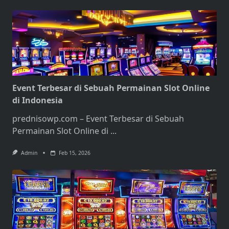
Event Terbesar di Sebuah Permainan Slot Online
di Indonesia
prednisowp.com – Event Terbesar di Sebuah
Permainan Slot Online di
...
Admin
Feb 15, 2026