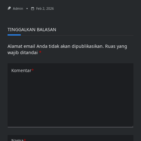
Admin
Feb 2, 2026
TINGGALKAN BALASAN
Alamat email Anda tidak akan dipublikasikan.
Ruas yang
wajib ditandai
*
Komentar
*
Nama
*