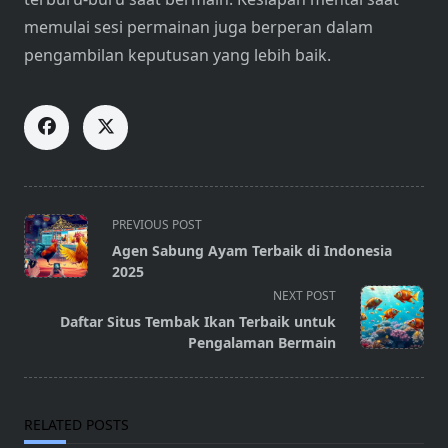
memulai sesi permainan juga berperan dalam
pengambilan keputusan yang lebih baik.
<span
PREVIOUS POST
class="nav-
Agen Sabung Ayam Terbaik di Indonesia
subtitle
2025
screen-
NEXT POST
reader-
Daftar Situs Tembak Ikan Terbaik untuk
text">Page</span>
Pengalaman Bermain
RELATED POSTS