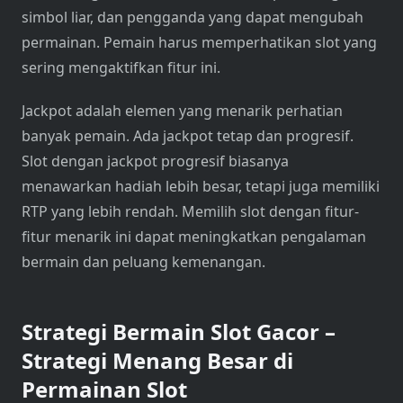
simbol liar, dan pengganda yang dapat mengubah
permainan. Pemain harus memperhatikan slot yang
sering mengaktifkan fitur ini.
Jackpot adalah elemen yang menarik perhatian
banyak pemain. Ada jackpot tetap dan progresif.
Slot dengan jackpot progresif biasanya
menawarkan hadiah lebih besar, tetapi juga memiliki
RTP yang lebih rendah. Memilih slot dengan fitur-
fitur menarik ini dapat meningkatkan pengalaman
bermain dan peluang kemenangan.
Strategi Bermain Slot Gacor –
Strategi Menang Besar di
Permainan Slot