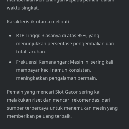
waktu singkat.
Karakteristik utama meliputi:
RTP Tinggi: Biasanya di atas 95%, yang
menunjukkan persentase pengembalian dari
total taruhan.
Frekuensi Kemenangan: Mesin ini sering kali
membayar kecil namun konsisten,
meningkatkan pengalaman bermain.
Pemain yang mencari Slot Gacor sering kali
melakukan riset dan mencari rekomendasi dari
sumber terpercaya untuk menemukan mesin yang
memberikan peluang terbaik.