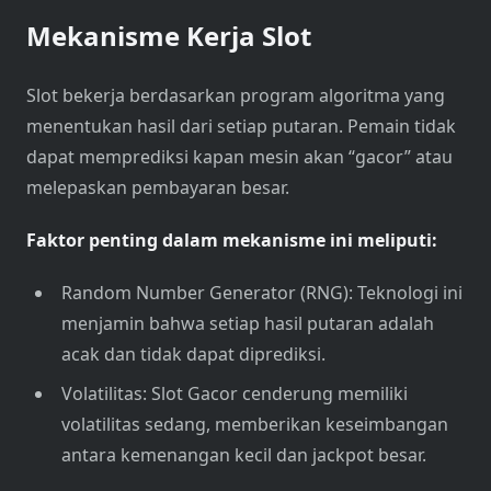
Mekanisme Kerja Slot
Slot bekerja berdasarkan program algoritma yang
menentukan hasil dari setiap putaran. Pemain tidak
dapat memprediksi kapan mesin akan “gacor” atau
melepaskan pembayaran besar.
Faktor penting dalam mekanisme ini meliputi:
Random Number Generator (RNG): Teknologi ini
menjamin bahwa setiap hasil putaran adalah
acak dan tidak dapat diprediksi.
Volatilitas: Slot Gacor cenderung memiliki
volatilitas sedang, memberikan keseimbangan
antara kemenangan kecil dan jackpot besar.