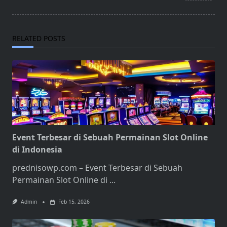
RELATED POSTS
Event Terbesar di Sebuah Permainan Slot Online
di Indonesia
prednisowp.com – Event Terbesar di Sebuah
Permainan Slot Online di
...
Admin
Feb 15, 2026