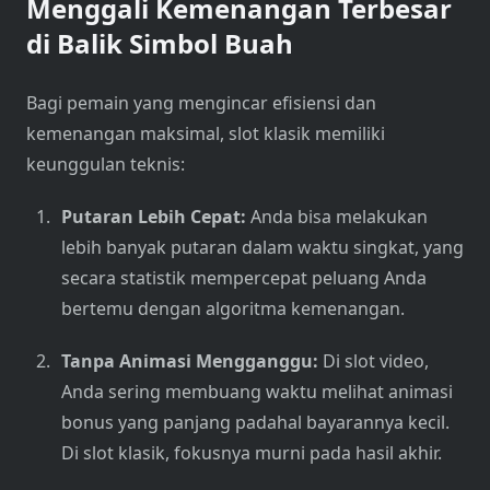
Menggali Kemenangan Terbesar
di Balik Simbol Buah
Bagi pemain yang mengincar efisiensi dan
kemenangan maksimal, slot klasik memiliki
keunggulan teknis:
Putaran Lebih Cepat:
Anda bisa melakukan
lebih banyak putaran dalam waktu singkat, yang
secara statistik mempercepat peluang Anda
bertemu dengan algoritma kemenangan.
Tanpa Animasi Mengganggu:
Di slot video,
Anda sering membuang waktu melihat animasi
bonus yang panjang padahal bayarannya kecil.
Di slot klasik, fokusnya murni pada hasil akhir.