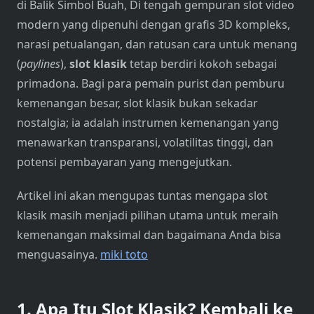
di Balik Simbol Buah, Di tengah gempuran slot video
modern yang dipenuhi dengan grafis 3D kompleks,
narasi petualangan, dan ratusan cara untuk menang
(
paylines
),
slot klasik
tetap berdiri kokoh sebagai
primadona. Bagi para pemain purist dan pemburu
kemenangan besar, slot klasik bukan sekadar
nostalgia; ia adalah instrumen kemenangan yang
menawarkan transparansi, volatilitas tinggi, dan
potensi pembayaran yang mengejutkan.
Artikel ini akan mengupas tuntas mengapa slot
klasik masih menjadi pilihan utama untuk meraih
kemenangan maksimal dan bagaimana Anda bisa
menguasainya.
miki toto
1. Apa Itu Slot Klasik? Kembali ke