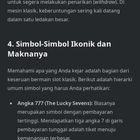
untuk segera melakukan penarikan (
withdraw
). Di
mesin klasik, keberuntungan sering kali datang
dalam satu ledakan besar.
4. Simbol-Simbol Ikonik dan
Maknanya
Memahami apa yang Anda kejar adalah bagian dari
keseruan bermain slot klasik. Berikut adalah hierarki
umum simbol yang harus Anda perhatikan:
Angka 777 (The Lucky Sevens):
Biasanya
merupakan simbol dengan pembayaran
tertinggi. Mendapatkan tiga angka 7 di garis
pembayaran tunggal adalah tiket menuju
kemenangan terbesar.