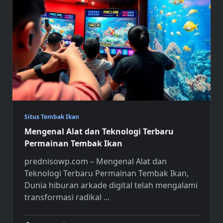
Situs Tembak Ikan
Mengenal Alat dan Teknologi Terbaru
Permainan Tembak Ikan
prednisowp.com – Mengenal Alat dan
Teknologi Terbaru Permainan Tembak Ikan,
Dunia hiburan arkade digital telah mengalami
transformasi radikal
...