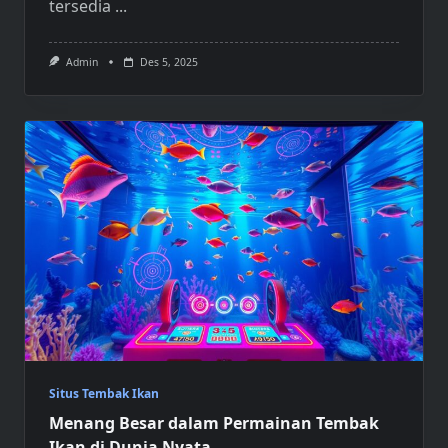
tersedia
...
Admin
Des 5, 2025
Situs Tembak Ikan
Menang Besar dalam Permainan Tembak
Ikan di Dunia Nyata