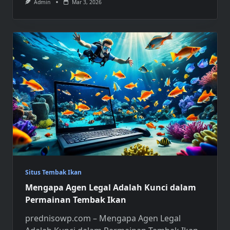
Admin
Mar 3, 2026
Situs Tembak Ikan
Mengapa Agen Legal Adalah Kunci dalam
Permainan Tembak Ikan
prednisowp.com – Mengapa Agen Legal