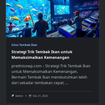
Situs Tembak Ikan
Strategi Trik Tembak Ikan untuk
Memaksimalkan Kemenangan
prednisowp.com – Strategi Trik Tembak Ikan
untuk Memaksimalkan Kemenangan,
Bermain Tembak Ikan membutuhkan lebih
dari sekadar tembakan cepat;
...
Admin
Des 21, 2025