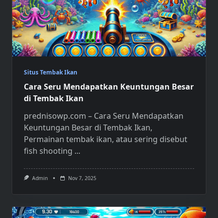
Situs Tembak Ikan
Cara Seru Mendapatkan Keuntungan Besar
di Tembak Ikan
prednisowp.com – Cara Seru Mendapatkan
Keuntungan Besar di Tembak Ikan,
Permainan tembak ikan, atau sering disebut
fish shooting
...
Admin
Nov 7, 2025