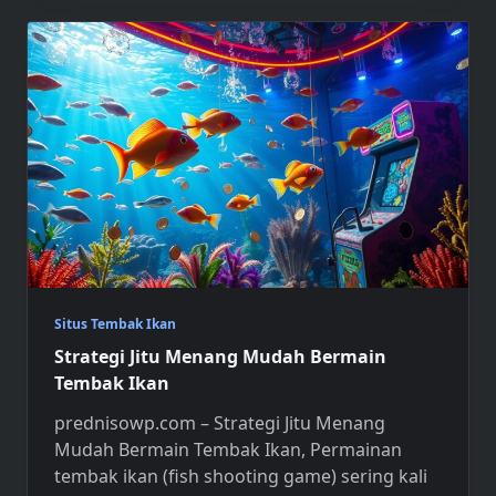
Situs Tembak Ikan
Strategi Jitu Menang Mudah Bermain
Tembak Ikan
prednisowp.com – Strategi Jitu Menang
Mudah Bermain Tembak Ikan, Permainan
tembak ikan (fish shooting game) sering kali