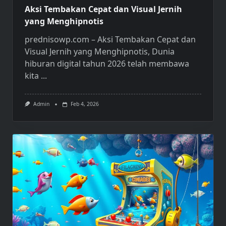
Aksi Tembakan Cepat dan Visual Jernih
yang Menghipnotis
prednisowp.com – Aksi Tembakan Cepat dan
Visual Jernih yang Menghipnotis, Dunia
hiburan digital tahun 2026 telah membawa
kita
...
Admin
Feb 4, 2026