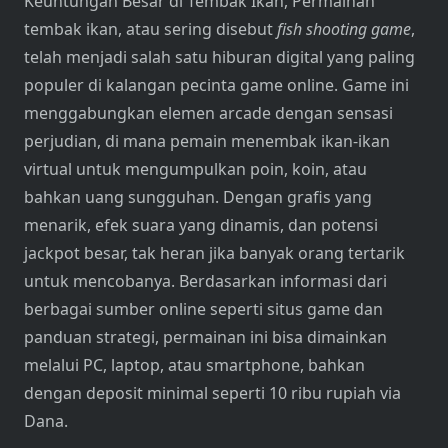
Keuntungan Besar di Tembak Ikan, Permainan
tembak ikan, atau sering disebut
fish shooting game
,
telah menjadi salah satu hiburan digital yang paling
populer di kalangan pecinta game online. Game ini
menggabungkan elemen arcade dengan sensasi
perjudian, di mana pemain menembak ikan-ikan
virtual untuk mengumpulkan poin, koin, atau
bahkan uang sungguhan. Dengan grafis yang
menarik, efek suara yang dinamis, dan potensi
jackpot besar, tak heran jika banyak orang tertarik
untuk mencobanya. Berdasarkan informasi dari
berbagai sumber online seperti situs game dan
panduan strategi, permainan ini bisa dimainkan
melalui PC, laptop, atau smartphone, bahkan
dengan deposit minimal seperti 10 ribu rupiah via
Dana.