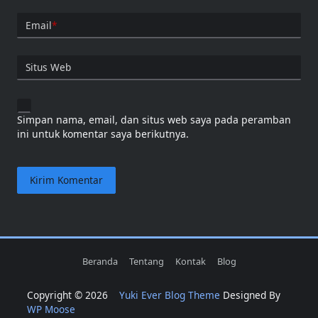
Email
*
Situs Web
Simpan nama, email, dan situs web saya pada peramban
ini untuk komentar saya berikutnya.
Beranda
Tentang
Kontak
Blog
Copyright © 2026
Yuki Ever Blog Theme
Designed By
WP Moose