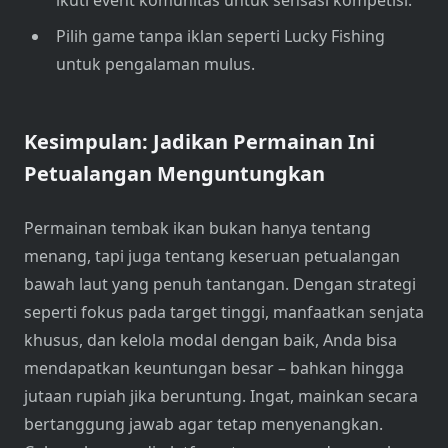
ikuti event komunitas untuk sensasi kompetisi.
Pilih game tanpa iklan seperti Lucky Fishing
untuk pengalaman mulus.
Kesimpulan: Jadikan Permainan Ini
Petualangan Menguntungkan
Permainan tembak ikan bukan hanya tentang
menang, tapi juga tentang keseruan petualangan
bawah laut yang penuh tantangan. Dengan strategi
seperti fokus pada target tinggi, manfaatkan senjata
khusus, dan kelola modal dengan baik, Anda bisa
mendapatkan keuntungan besar – bahkan hingga
jutaan rupiah jika beruntung. Ingat, mainkan secara
bertanggung jawab agar tetap menyenangkan.