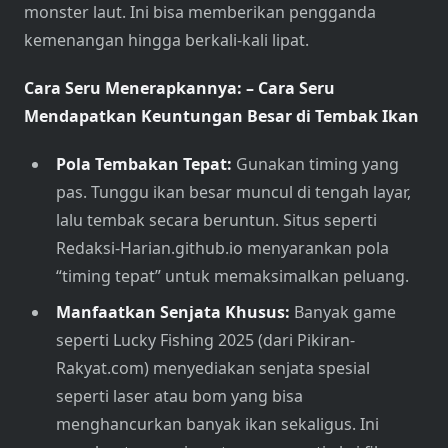
monster laut. Ini bisa memberikan pengganda
kemenangan hingga berkali-kali lipat.
Cara Seru Menerapkannya: – Cara Seru
Mendapatkan Keuntungan Besar di Tembak Ikan
Pola Tembakan Tepat:
Gunakan timing yang
pas. Tunggu ikan besar muncul di tengah layar,
lalu tembak secara beruntun. Situs seperti
Redaksi-Harian.github.io menyarankan pola
“timing tepat” untuk memaksimalkan peluang.
Manfaatkan Senjata Khusus:
Banyak game
seperti Lucky Fishing 2025 (dari Pikiran-
Rakyat.com) menyediakan senjata spesial
seperti laser atau bom yang bisa
menghancurkan banyak ikan sekaligus. Ini