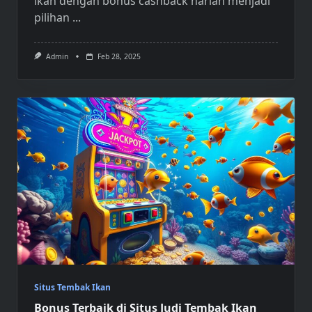
ikan dengan bonus cashback harian menjadi
pilihan
...
Admin
Feb 28, 2025
Situs Tembak Ikan
Bonus Terbaik di Situs Judi Tembak Ikan