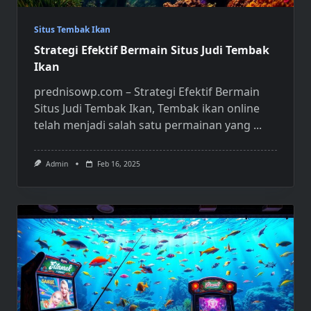
Situs Tembak Ikan
Strategi Efektif Bermain Situs Judi Tembak
Ikan
prednisowp.com – Strategi Efektif Bermain
Situs Judi Tembak Ikan, Tembak ikan online
telah menjadi salah satu permainan yang
...
Admin
Feb 16, 2025