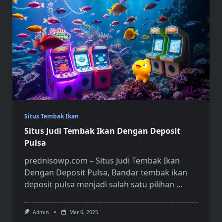
Situs Tembak Ikan
Situs Judi Tembak Ikan Dengan Deposit
Pulsa
prednisowp.com – Situs Judi Tembak Ikan
Dengan Deposit Pulsa, Bandar tembak ikan
deposit pulsa menjadi salah satu pilihan
...
Admin
Mar 6, 2025