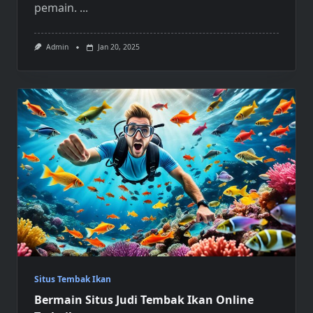
pemain.
...
Admin
Jan 20, 2025
Situs Tembak Ikan
Bermain Situs Judi Tembak Ikan Online