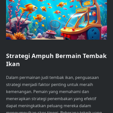
Strategi Ampuh Bermain Tembak
Ikan
Dalam permainan judi tembak ikan, penguasaan
strategi menjadi faktor penting untuk meraih
kemenangan. Pemain yang memahami dan
menerapkan strategi penembakan yang efektif
dapat meningkatkan peluang mereka dalam
mengumpulkan skor tinggi. Beberapa teknik yang