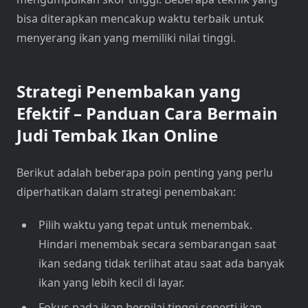
bisa diterapkan mencakup waktu terbaik untuk
menyerang ikan yang memiliki nilai tinggi.
Strategi Penembakan yang
Efektif – Panduan Cara Bermain
Judi Tembak Ikan Online
Berikut adalah beberapa poin penting yang perlu
diperhatikan dalam strategi penembakan:
Pilih waktu yang tepat untuk menembak.
Hindari menembak secara sembarangan saat
ikan sedang tidak terlihat atau saat ada banyak
ikan yang lebih kecil di layar.
Fokus pada ikan bernilai tinggi seperti ikan