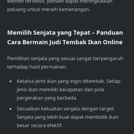
elemen tersebut, pemain dapat meningkatkan
peluang untuk meraih kemenangan.
Memilih Senjata yang Tepat – Panduan
Cara Bermain Judi Tembak Ikan Online
Pemilihan senjata yang sesuai sangat berpengaruh
terhadap hasil permainan.
Ketahui jenis ikan yang ingin ditembak. Setiap
jenis ikan memiliki kecepatan dan pola
pergerakan yang berbeda.
Sesuaikan kekuatan senjata dengan target.
Senjata yang lebih kuat dapat membidik ikan
besar secara efektif.