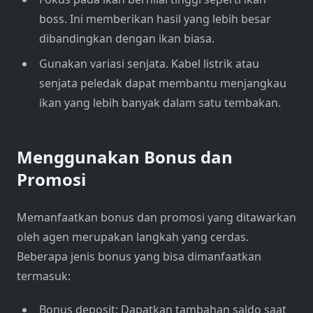
boss. Ini memberikan hasil yang lebih besar
dibandingkan dengan ikan biasa.
Gunakan variasi senjata. Kabel listrik atau
senjata peledak dapat membantu menjangkau
ikan yang lebih banyak dalam satu tembakan.
Menggunakan Bonus dan
Promosi
Memanfaatkan bonus dan promosi yang ditawarkan
oleh agen merupakan langkah yang cerdas.
Beberapa jenis bonus yang bisa dimanfaatkan
termasuk:
Bonus deposit: Dapatkan tambahan saldo saat