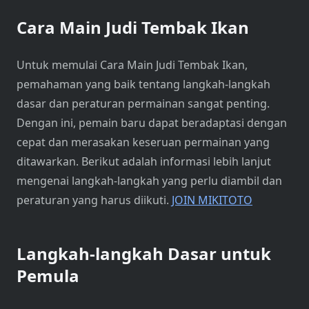
Cara Main Judi Tembak Ikan
Untuk memulai Cara Main Judi Tembak Ikan,
pemahaman yang baik tentang langkah-langkah
dasar dan peraturan permainan sangat penting.
Dengan ini, pemain baru dapat beradaptasi dengan
cepat dan merasakan keseruan permainan yang
ditawarkan. Berikut adalah informasi lebih lanjut
mengenai langkah-langkah yang perlu diambil dan
peraturan yang harus diikuti.
JOIN MIKITOTO
Langkah-langkah Dasar untuk
Pemula