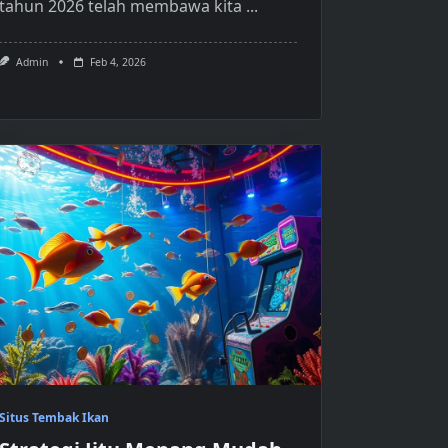
tahun 2026 telah membawa kita
...
Admin
Feb 4, 2026
Situs Tembak Ikan