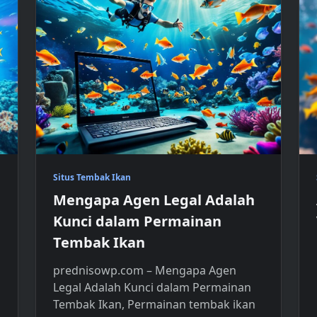
Situs Tembak Ikan
Mengapa Agen Legal Adalah
Kunci dalam Permainan
Tembak Ikan
prednisowp.com – Mengapa Agen
Legal Adalah Kunci dalam Permainan
Tembak Ikan, Permainan tembak ikan