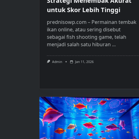
Strategi Menembak Akurat
untuk Skor Lebih Tinggi
prednisowp.com – Permainan tembak
ikan online, atau sering disebut
sebagai fish shooting game, telah
menjadi salah satu hiburan
...
Admin
Jan 11, 2026