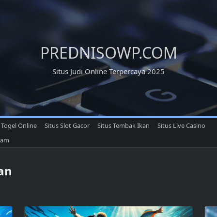
PREDNISOWP.COM
Situs Judi Online Terpercaya 2025
 Togel Online
Situs Slot Gacor
Situs Tembak Ikan
Situs Live Casino
yam
an