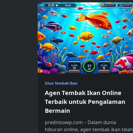
Situs Tembak Ikan
Agen Tembak Ikan Online
Terbaik untuk Pengalaman
Bermain
prednisowp.com – Dalam dunia
hiburan online, agen tembak ikan telah