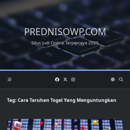
Skip
to
content
PREDNISOWP.COM
Situs Judi Online Terpercaya 2025
Tag:
Cara Taruhan Togel Yang Menguntungkan