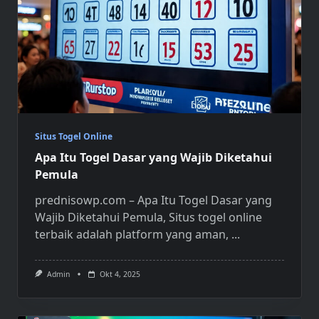
Situs Togel Online
Apa Itu Togel Dasar yang Wajib Diketahui
Pemula
prednisowp.com – Apa Itu Togel Dasar yang
Wajib Diketahui Pemula, Situs togel online
terbaik adalah platform yang aman,
...
Admin
Okt 4, 2025