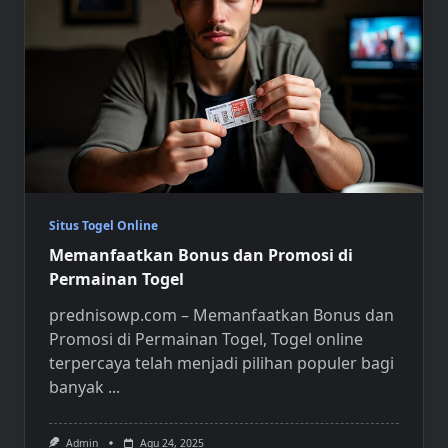
Situs Togel Online
Memanfaatkan Bonus dan Promosi di
Permainan Togel
prednisowp.com – Memanfaatkan Bonus dan
Promosi di Permainan Togel, Togel online
terpercaya telah menjadi pilihan populer bagi
banyak
...
Admin
Agu 24, 2025