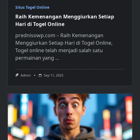
Situs Togel Online
Raih Kemenangan Menggiurkan Setiap
Hari di Togel Online
prednisowp.com – Raih Kemenangan
Menggiurkan Setiap Hari di Togel Online,
Togel online telah menjadi salah satu
permainan yang
...
Admin
Sep 11, 2025