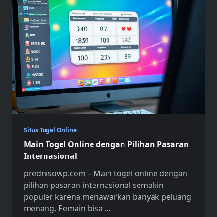
Situs Togel Online
Main Togel Online dengan Pilihan Pasaran
Internasional
prednisowp.com – Main togel online dengan
pilihan pasaran internasional semakin
populer karena menawarkan banyak peluang
menang. Pemain bisa
...