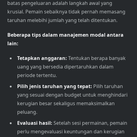
batas pengeluaran adalah langkah awal yang
krusial. Pemain sebaiknya tidak pernah memasang
taruhan melebihi jumlah yang telah ditentukan.
Beberapa tips dalam manajemen modal antara
lain:
Tetapkan anggaran:
Tentukan berapa banyak
uang yang bersedia dipertaruhkan dalam
periode tertentu.
Pilih jenis taruhan yang tepat:
Pilih taruhan
yang sesuai dengan budget untuk menghindari
kerugian besar sekaligus memaksimalkan
peluang.
Evaluasi hasil:
Setelah sesi permainan, pemain
perlu mengevaluasi keuntungan dan kerugian