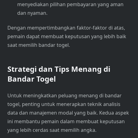
menyediakan pilihan pembayaran yang aman
dan nyaman.
Dengan mempertimbangkan faktor-faktor di atas,
pemain dapat membuat keputusan yang lebih baik
saat memilih bandar togel.
Strategi dan Tips Menang di
Bandar Togel
Untuk meningkatkan peluang menang di bandar
togel, penting untuk menerapkan teknik analisis
data dan manajemen modal yang baik. Kedua aspek
ini membantu pemain dalam membuat keputusan
yang lebih cerdas saat memilih angka.