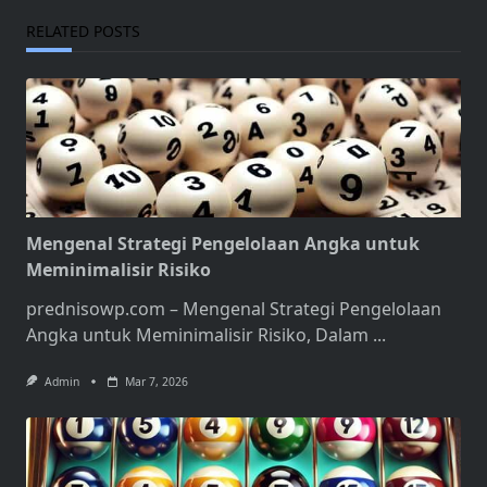
RELATED POSTS
Mengenal Strategi Pengelolaan Angka untuk
Meminimalisir Risiko
prednisowp.com – Mengenal Strategi Pengelolaan
Angka untuk Meminimalisir Risiko, Dalam
...
Admin
Mar 7, 2026