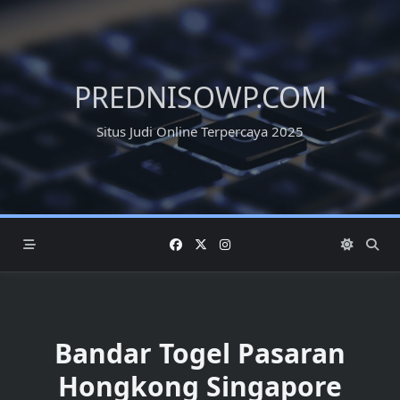
Skip
to
content
PREDNISOWP.COM
Situs Judi Online Terpercaya 2025
Bandar Togel Pasaran
Hongkong Singapore