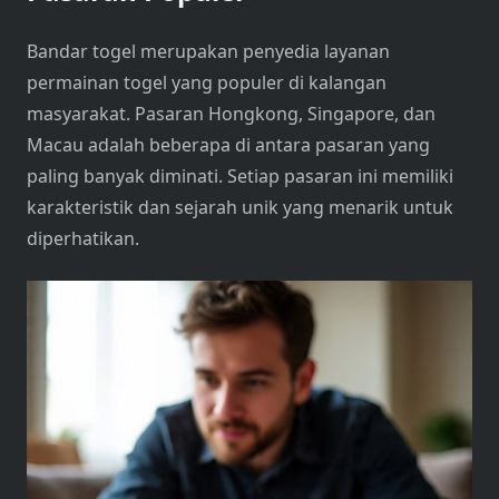
Bandar togel merupakan penyedia layanan
permainan togel yang populer di kalangan
masyarakat. Pasaran Hongkong, Singapore, dan
Macau adalah beberapa di antara pasaran yang
paling banyak diminati. Setiap pasaran ini memiliki
karakteristik dan sejarah unik yang menarik untuk
diperhatikan.