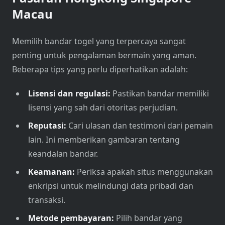
Macau
Memilih bandar togel yang terpercaya sangat
penting untuk pengalaman bermain yang aman.
Beberapa tips yang perlu diperhatikan adalah:
Lisensi dan regulasi:
Pastikan bandar memiliki
lisensi yang sah dari otoritas perjudian.
Reputasi:
Cari ulasan dan testimoni dari pemain
lain. Ini memberikan gambaran tentang
keandalan bandar.
Keamanan:
Periksa apakah situs menggunakan
enkripsi untuk melindungi data pribadi dan
transaksi.
Metode pembayaran:
Pilih bandar yang