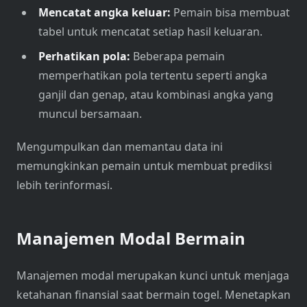
Mencatat angka keluar:
Pemain bisa membuat
tabel untuk mencatat setiap hasil keluaran.
Perhatikan pola:
Beberapa pemain
memperhatikan pola tertentu seperti angka
ganjil dan genap, atau kombinasi angka yang
muncul bersamaan.
Mengumpulkan dan memantau data ini
memungkinkan pemain untuk membuat prediksi
lebih terinformasi.
Manajemen Modal Bermain
Manajemen modal merupakan kunci untuk menjaga
ketahanan finansial saat bermain togel. Menetapkan