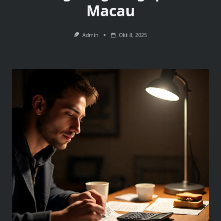
Macau
Admin
Okt 8, 2025