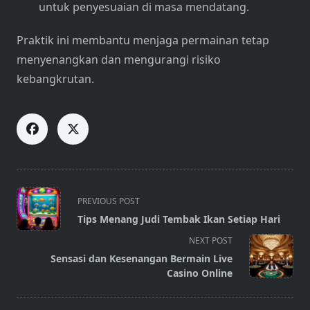
untuk penyesuaian di masa mendatang.
Praktik ini membantu menjaga permainan tetap
menyenangkan dan mengurangi risiko
kebangkrutan.
<span
PREVIOUS POST
class="nav-
Tips Menang Judi Tembak Ikan Setiap Hari
subtitle
NEXT POST
screen-
Sensasi dan Kesenangan Bermain Live
reader-
Casino Online
text">Page</span>