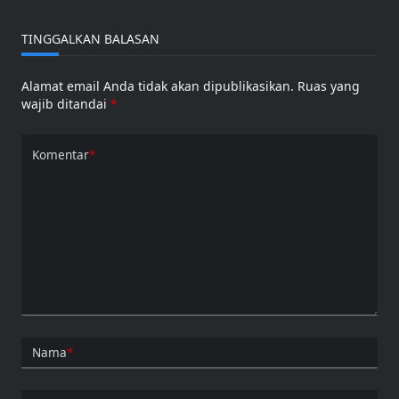
TINGGALKAN BALASAN
Alamat email Anda tidak akan dipublikasikan.
Ruas yang
wajib ditandai
*
Komentar
*
Nama
*