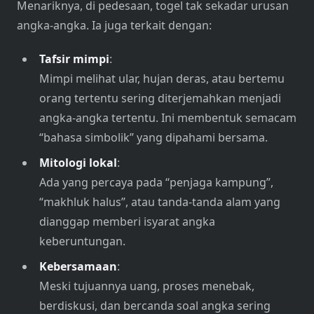
Menariknya, di pedesaan, togel tak sekadar urusan
angka-angka. Ia juga terkait dengan:
Tafsir mimpi
:
Mimpi melihat ular, hujan deras, atau bertemu
orang tertentu sering diterjemahkan menjadi
angka-angka tertentu. Ini membentuk semacam
“bahasa simbolik” yang dipahami bersama.
Mitologi lokal
:
Ada yang percaya pada “penjaga kampung”,
“makhluk halus”, atau tanda-tanda alam yang
dianggap memberi isyarat angka
keberuntungan.
Kebersamaan
:
Meski tujuannya uang, proses menebak,
berdiskusi, dan bercanda soal angka sering