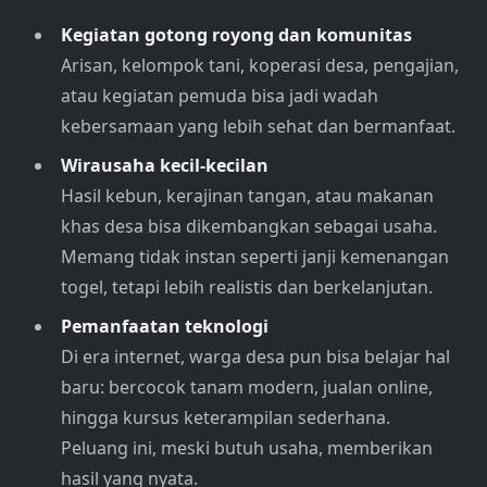
Kegiatan gotong royong dan komunitas
Arisan, kelompok tani, koperasi desa, pengajian,
atau kegiatan pemuda bisa jadi wadah
kebersamaan yang lebih sehat dan bermanfaat.
Wirausaha kecil-kecilan
Hasil kebun, kerajinan tangan, atau makanan
khas desa bisa dikembangkan sebagai usaha.
Memang tidak instan seperti janji kemenangan
togel, tetapi lebih realistis dan berkelanjutan.
Pemanfaatan teknologi
Di era internet, warga desa pun bisa belajar hal
baru: bercocok tanam modern, jualan online,
hingga kursus keterampilan sederhana.
Peluang ini, meski butuh usaha, memberikan
hasil yang nyata.