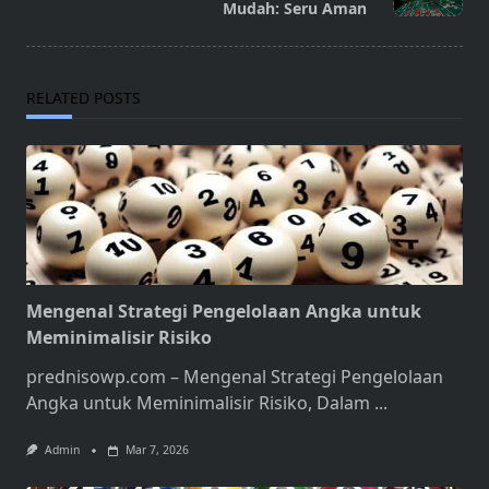
text">Page</span>
Mudah: Seru Aman
RELATED POSTS
Mengenal Strategi Pengelolaan Angka untuk
Meminimalisir Risiko
prednisowp.com – Mengenal Strategi Pengelolaan
Angka untuk Meminimalisir Risiko, Dalam
...
Admin
Mar 7, 2026