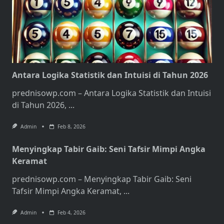
Antara Logika Statistik dan Intuisi di Tahun 2026
prednisowp.com – Antara Logika Statistik dan Intuisi
di Tahun 2026,
...
Admin
Feb 8, 2026
Menyingkap Tabir Gaib: Seni Tafsir Mimpi Angka
Keramat
prednisowp.com – Menyingkap Tabir Gaib: Seni
Tafsir Mimpi Angka Keramat,
...
Admin
Feb 4, 2026