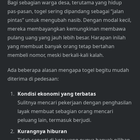
Bagi sebagian warga desa, terutama yang hidup
pas-pasan, togel sering dipandang sebagai “jalan
pintas” untuk mengubah nasib. Dengan modal kecil,
mereka membayangkan kemungkinan membawa
pulang uang yang jauh lebih besar. Harapan inilah
yang membuat banyak orang tetap bertahan
membeli nomor, meski berkali-kali kalah.
Ada beberapa alasan mengapa togel begitu mudah
diterima di pedesaan:
Kondisi ekonomi yang terbatas
Sulitnya mencari pekerjaan dengan penghasilan
layak membuat sebagian orang mencari
peluang lain, termasuk berjudi.
Kurangnya hiburan