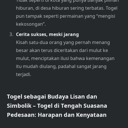
Tidak seperti di kota yang punya banyak pilihan
hiburan, di desa hiburan sering terbatas. Togel
pun tampak seperti permainan yang “mengisi
kekosongan”.
Cerita sukses, meski jarang
Kisah satu-dua orang yang pernah menang
besar akan terus diceritakan dari mulut ke
mulut, menciptakan ilusi bahwa kemenangan
itu mudah diulang, padahal sangat jarang
terjadi.
Togel sebagai Budaya Lisan dan
Simbolik – Togel di Tengah Suasana
Pedesaan: Harapan dan Kenyataan