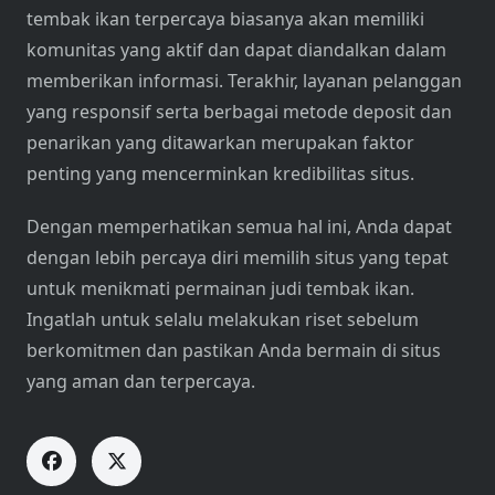
tembak ikan terpercaya biasanya akan memiliki
komunitas yang aktif dan dapat diandalkan dalam
memberikan informasi. Terakhir, layanan pelanggan
yang responsif serta berbagai metode deposit dan
penarikan yang ditawarkan merupakan faktor
penting yang mencerminkan kredibilitas situs.
Dengan memperhatikan semua hal ini, Anda dapat
dengan lebih percaya diri memilih situs yang tepat
untuk menikmati permainan judi tembak ikan.
Ingatlah untuk selalu melakukan riset sebelum
berkomitmen dan pastikan Anda bermain di situs
yang aman dan terpercaya.