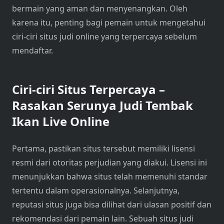
bermain yang aman dan menyenangkan. Oleh
karena itu, penting bagi pemain untuk mengetahui
ciri-ciri situs judi online yang terpercaya sebelum
mendaftar.
Ciri-ciri Situs Terpercaya –
Rasakan Serunya Judi Tembak
Ikan Live Online
Pertama, pastikan situs tersebut memiliki lisensi
resmi dari otoritas perjudian yang diakui. Lisensi ini
menunjukkan bahwa situs telah memenuhi standar
tertentu dalam operasionalnya. Selanjutnya,
reputasi situs juga bisa dilihat dari ulasan positif dan
rekomendasi dari pemain lain. Sebuah situs judi