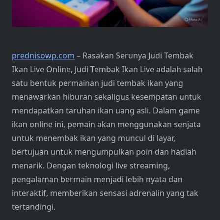
prednisowp.com
– Rasakan Serunya Judi Tembak
Ikan Live Online, Judi Tembak Ikan Live adalah salah
satu bentuk permainan judi tembak ikan yang
menawarkan hiburan sekaligus kesempatan untuk
mendapatkan taruhan ikan uang asli. Dalam game
ikan online ini, pemain akan menggunakan senjata
untuk menembak ikan yang muncul di layar,
bertujuan untuk mengumpulkan poin dan hadiah
menarik. Dengan teknologi live streaming,
pengalaman bermain menjadi lebih nyata dan
interaktif, memberikan sensasi adrenalin yang tak
tertandingi.