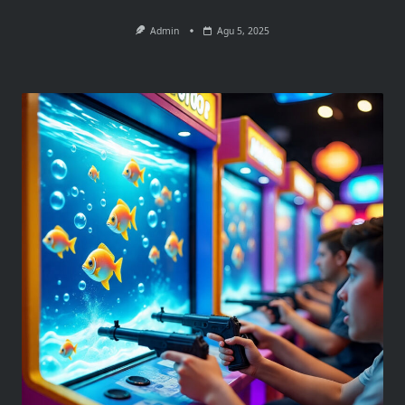
Admin
Agu 5, 2025