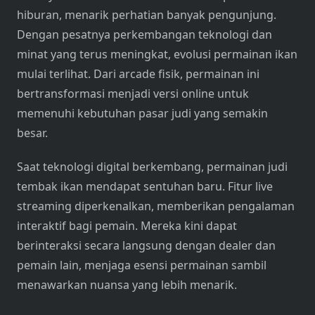
hiburan, menarik perhatian banyak pengunjung.
Dengan pesatnya perkembangan teknologi dan
minat yang terus meningkat, evolusi permainan ikan
mulai terlihat. Dari arcade fisik, permainan ini
bertransformasi menjadi versi online untuk
memenuhi kebutuhan pasar judi yang semakin
besar.
Saat teknologi digital berkembang, permainan judi
tembak ikan mendapat sentuhan baru. Fitur live
streaming diperkenalkan, memberikan pengalaman
interaktif bagi pemain. Mereka kini dapat
berinteraksi secara langsung dengan dealer dan
pemain lain, menjaga esensi permainan sambil
menawarkan nuansa yang lebih menarik.