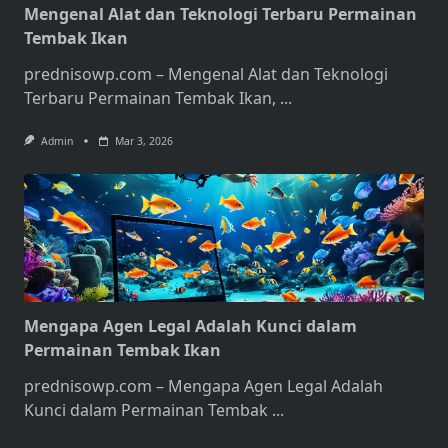
Mengenal Alat dan Teknologi Terbaru Permainan
Tembak Ikan
prednisowp.com – Mengenal Alat dan Teknologi
Terbaru Permainan Tembak Ikan,
...
Admin
Mar 3, 2026
Mengapa Agen Legal Adalah Kunci dalam
Permainan Tembak Ikan
prednisowp.com – Mengapa Agen Legal Adalah
Kunci dalam Permainan Tembak
...