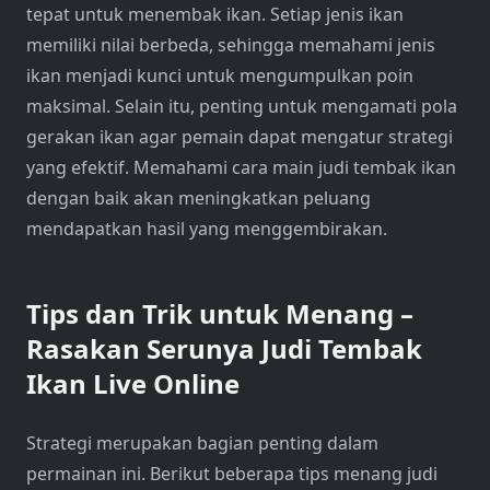
tepat untuk menembak ikan. Setiap jenis ikan
memiliki nilai berbeda, sehingga memahami jenis
ikan menjadi kunci untuk mengumpulkan poin
maksimal. Selain itu, penting untuk mengamati pola
gerakan ikan agar pemain dapat mengatur strategi
yang efektif. Memahami cara main judi tembak ikan
dengan baik akan meningkatkan peluang
mendapatkan hasil yang menggembirakan.
Tips dan Trik untuk Menang –
Rasakan Serunya Judi Tembak
Ikan Live Online
Strategi merupakan bagian penting dalam
permainan ini. Berikut beberapa tips menang judi