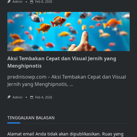
Admin
Feb 8, 2026
Aksi Tembakan Cepat dan Visual Jernih yang
Menghipnotis
prednisowp.com – Aksi Tembakan Cepat dan Visual
Jernih yang Menghipnotis,
...
Admin
Feb 4, 2026
TINGGALKAN BALASAN
Alamat email Anda tidak akan dipublikasikan.
Ruas yang