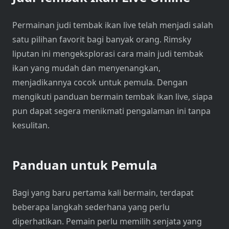
Permainan judi tembak ikan live telah menjadi salah
satu pilihan favorit bagi banyak orang. Rimsky
liputan ini mengeksplorasi cara main judi tembak
ikan yang mudah dan menyenangkan,
menjadikannya cocok untuk pemula. Dengan
mengikuti panduan bermain tembak ikan live, siapa
pun dapat segera menikmati pengalaman ini tanpa
kesulitan.
Panduan untuk Pemula
Bagi yang baru pertama kali bermain, terdapat
beberapa langkah sederhana yang perlu
diperhatikan. Pemain perlu memilih senjata yang