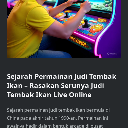
Sejarah Permainan Judi Tembak
Ikan – Rasakan Serunya Judi
Tembak Ikan Live Online
Sejarah permainan judi tembak ikan bermula di
China pada akhir tahun 1990-an. Permainan ini
awalnya hadir dalam bentuk arcade di pusat