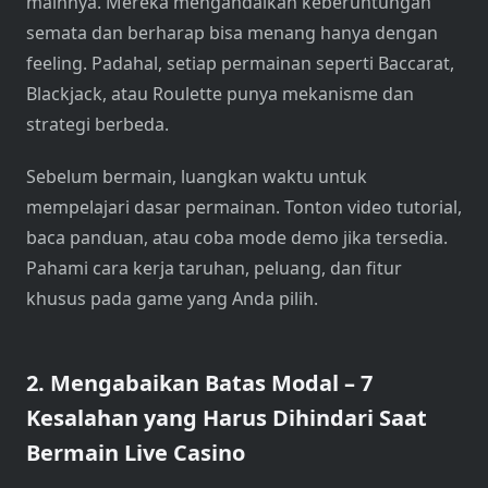
mainnya. Mereka mengandalkan keberuntungan
semata dan berharap bisa menang hanya dengan
feeling. Padahal, setiap permainan seperti Baccarat,
Blackjack, atau Roulette punya mekanisme dan
strategi berbeda.
Sebelum bermain, luangkan waktu untuk
mempelajari dasar permainan. Tonton video tutorial,
baca panduan, atau coba mode demo jika tersedia.
Pahami cara kerja taruhan, peluang, dan fitur
khusus pada game yang Anda pilih.
2. Mengabaikan Batas Modal – 7
Kesalahan yang Harus Dihindari Saat
Bermain Live Casino