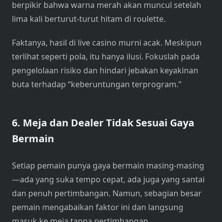
berpikir bahwa warna merah akan muncul setelah
lima kali berturut-turut hitam di roulette.
Faktanya, hasil di live casino murni acak. Meskipun
terlihat seperti pola, itu hanya ilusi. Fokuslah pada
pengelolaan risiko dan hindari jebakan keyakinan
buta terhadap “keberuntungan terprogram.”
6. Meja dan Dealer Tidak Sesuai Gaya
Bermain
Setiap pemain punya gaya bermain masing-masing
—ada yang suka tempo cepat, ada juga yang santai
dan penuh pertimbangan. Namun, sebagian besar
pemain mengabaikan faktor ini dan langsung
masuk ke meja tanpa pertimbangan.