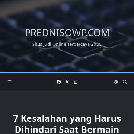
Skip
to
content
PREDNISOWP.COM
Situs Judi Online Terpercaya 2025
7 Kesalahan yang Harus
Dihindari Saat Bermain