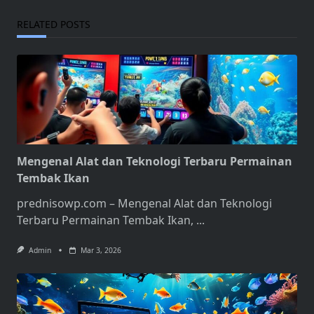
RELATED POSTS
Mengenal Alat dan Teknologi Terbaru Permainan
Tembak Ikan
prednisowp.com – Mengenal Alat dan Teknologi
Terbaru Permainan Tembak Ikan,
...
Admin
Mar 3, 2026