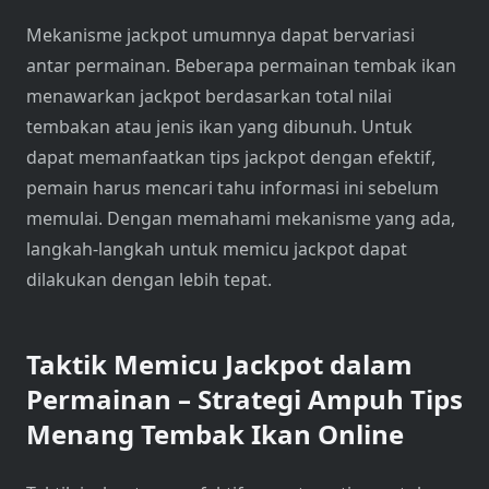
Mekanisme jackpot umumnya dapat bervariasi
antar permainan. Beberapa permainan tembak ikan
menawarkan jackpot berdasarkan total nilai
tembakan atau jenis ikan yang dibunuh. Untuk
dapat memanfaatkan tips jackpot dengan efektif,
pemain harus mencari tahu informasi ini sebelum
memulai. Dengan memahami mekanisme yang ada,
langkah-langkah untuk memicu jackpot dapat
dilakukan dengan lebih tepat.
Taktik Memicu Jackpot dalam
Permainan – Strategi Ampuh Tips
Menang Tembak Ikan Online