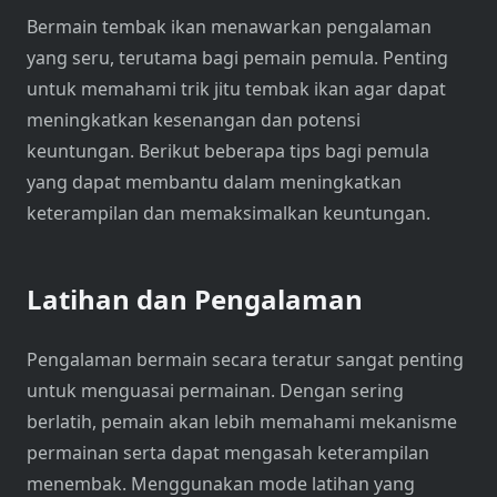
Bermain tembak ikan menawarkan pengalaman
yang seru, terutama bagi pemain pemula. Penting
untuk memahami trik jitu tembak ikan agar dapat
meningkatkan kesenangan dan potensi
keuntungan. Berikut beberapa tips bagi pemula
yang dapat membantu dalam meningkatkan
keterampilan dan memaksimalkan keuntungan.
Latihan dan Pengalaman
Pengalaman bermain secara teratur sangat penting
untuk menguasai permainan. Dengan sering
berlatih, pemain akan lebih memahami mekanisme
permainan serta dapat mengasah keterampilan
menembak. Menggunakan mode latihan yang