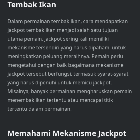
Tembak Ikan
Dalam permainan tembak ikan, cara mendapatkan
jackpot tembak ikan menjadi salah satu tujuan
utama pemain. Jackpot sering kali memiliki
mekanisme tersendiri yang harus dipahami untuk
meningkatkan peluang meraihnya. Pemain perlu
mengetahui dengan baik bagaimana mekanisme
jackpot tersebut berfungsi, termasuk syarat-syarat
yang harus dipenuhi untuk memicu jackpot.
Misalnya, banyak permainan mengharuskan pemain
menembak ikan tertentu atau mencapai titik
tertentu dalam permainan.
Memahami Mekanisme Jackpot