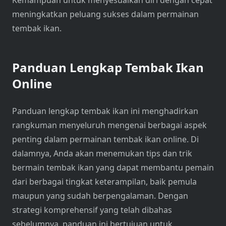
meningkatkan peluang sukses dalam permainan
tembak ikan.
Panduan Lengkap Tembak Ikan
Online
Panduan lengkap tembak ikan ini menghadirkan
rangkuman menyeluruh mengenai berbagai aspek
penting dalam permainan tembak ikan online. Di
dalamnya, Anda akan menemukan tips dan trik
bermain tembak ikan yang dapat membantu pemain
dari berbagai tingkat keterampilan, baik pemula
maupun yang sudah berpengalaman. Dengan
strategi komprehensif yang telah dibahas
sebelumnya, panduan ini bertujuan untuk