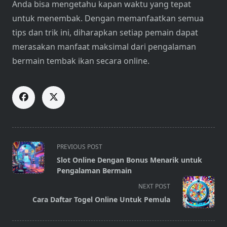
Anda bisa mengetahu kapan waktu yang tepat
untuk menembak. Dengan memanfaatkan semua
tips dan trik ini, diharapkan setiap pemain dapat
merasakan manfaat maksimal dari pengalaman
bermain tembak ikan secara online.
<span
PREVIOUS POST
class="nav-
Slot Online Dengan Bonus Menarik untuk
subtitle
Pengalaman Bermain
screen-
NEXT POST
reader-
Cara Daftar Togel Online Untuk Pemula
text">Page</span>