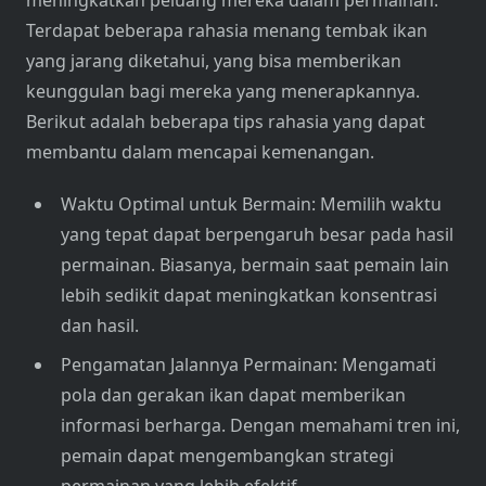
Terdapat beberapa rahasia menang tembak ikan
yang jarang diketahui, yang bisa memberikan
keunggulan bagi mereka yang menerapkannya.
Berikut adalah beberapa tips rahasia yang dapat
membantu dalam mencapai kemenangan.
Waktu Optimal untuk Bermain: Memilih waktu
yang tepat dapat berpengaruh besar pada hasil
permainan. Biasanya, bermain saat pemain lain
lebih sedikit dapat meningkatkan konsentrasi
dan hasil.
Pengamatan Jalannya Permainan: Mengamati
pola dan gerakan ikan dapat memberikan
informasi berharga. Dengan memahami tren ini,
pemain dapat mengembangkan strategi
permainan yang lebih efektif.