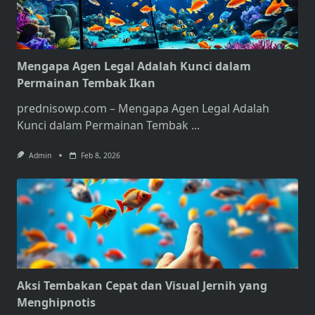
Mengapa Agen Legal Adalah Kunci dalam
Permainan Tembak Ikan
prednisowp.com – Mengapa Agen Legal Adalah
Kunci dalam Permainan Tembak
...
Admin
Feb 8, 2026
Aksi Tembakan Cepat dan Visual Jernih yang
Menghipnotis