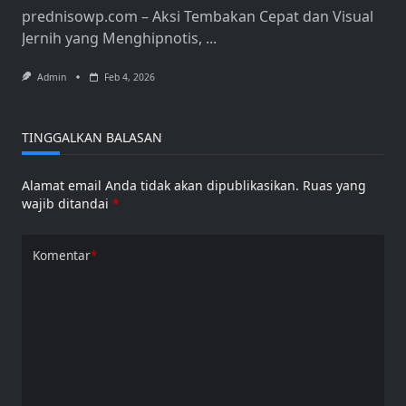
prednisowp.com – Aksi Tembakan Cepat dan Visual
Jernih yang Menghipnotis,
...
Admin
Feb 4, 2026
TINGGALKAN BALASAN
Alamat email Anda tidak akan dipublikasikan.
Ruas yang
wajib ditandai
*
Komentar
*