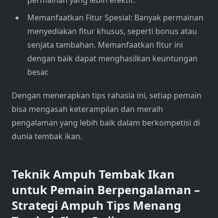
Memanfaatkan Fitur Spesial: Banyak permainan
menyediakan fitur khusus, seperti bonus atau
senjata tambahan. Memanfaatkan fitur ini
dengan baik dapat menghasilkan keuntungan
besar.
Dengan menerapkan tips rahasia ini, setiap pemain
bisa mengasah keterampilan dan meraih
pengalaman yang lebih baik dalam berkompetisi di
dunia tembak ikan.
Teknik Ampuh Tembak Ikan
untuk Pemain Berpengalaman –
Strategi Ampuh Tips Menang