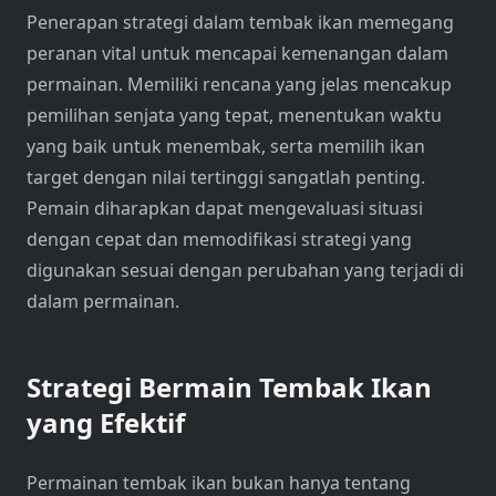
Penerapan strategi dalam tembak ikan memegang
peranan vital untuk mencapai kemenangan dalam
permainan. Memiliki rencana yang jelas mencakup
pemilihan senjata yang tepat, menentukan waktu
yang baik untuk menembak, serta memilih ikan
target dengan nilai tertinggi sangatlah penting.
Pemain diharapkan dapat mengevaluasi situasi
dengan cepat dan memodifikasi strategi yang
digunakan sesuai dengan perubahan yang terjadi di
dalam permainan.
Strategi Bermain Tembak Ikan
yang Efektif
Permainan tembak ikan bukan hanya tentang