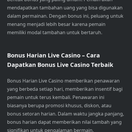
mendapatkan tambahan uang yang bisa digunakan
dalam permainan. Dengan bonus ini, peluang untuk
menang menjadi lebih besar karena pemain
memiliki modal tambahan untuk bertaruh.
Bonus Harian Live Casino – Cara
Dapatkan Bonus Live Casino Terbaik
Bonus Harian Live Casino memberikan penawaran
yang berbeda setiap hari, memberikan insentif bagi
pemain untuk terus kembali. Penawaran ini
biasanya berupa promosi khusus, diskon, atau
bonus setoran harian. Dalam waktu jangka panjang,
bonus harian dapat memberikan nilai tambah yang
signifikan untuk pengalaman bermain.