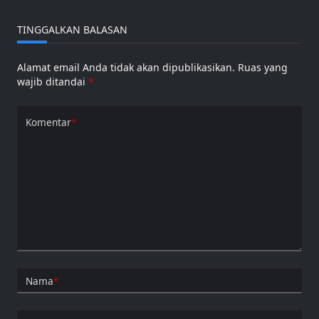
TINGGALKAN BALASAN
Alamat email Anda tidak akan dipublikasikan.
Ruas yang
wajib ditandai
*
Komentar
*
Nama
*