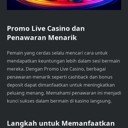
Promo Live Casino dan
Penawaran Menarik
Pemain yang cerdas selalu mencari cara untuk
mendapatkan keuntungan lebih dalam sesi bermain
mereka. Dengan Promo Live Casino, berbagai
penawaran menarik seperti cashback dan bonus
deposit dapat dimanfaatkan untuk meningkatkan
peluang menang. Memahami penawaran ini menjadi
kunci sukses dalam bermain di kasino langsung.
Langkah untuk Memanfaatkan