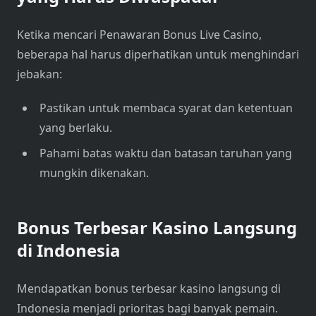
Ketika mencari Penawaran Bonus Live Casino,
beberapa hal harus diperhatikan untuk menghindari
jebakan:
Pastikan untuk membaca syarat dan ketentuan
yang berlaku.
Pahami batas waktu dan batasan taruhan yang
mungkin dikenakan.
Bonus Terbesar Kasino Langsung
di Indonesia
Mendapatkan bonus terbesar kasino langsung di
Indonesia menjadi prioritas bagi banyak pemain.