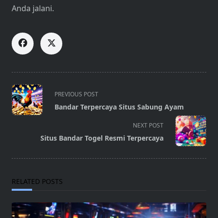
Anda jalani.
<span
PREVIOUS POST
class="nav-
Bandar Terpercaya Situs Sabung Ayam
subtitle
screen-
NEXT POST
reader-
Situs Bandar Togel Resmi Terpercaya
text">Page</span>
RELATED POSTS