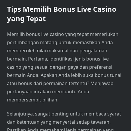
Tips Memilih Bonus Live Casino
yang Tepat
Memilih bonus live casino yang tepat memerlukan
pertimbangan matang untuk memastikan Anda
memperoleh nilai maksimal dari pengalaman
bermain. Pertama, identifikasi jenis bonus live
casino yang sesuai dengan gaya dan preferensi
bermain Anda. Apakah Anda lebih suka bonus tunai
atau bonus dari permainan tertentu? Menjawab
pertanyaan ini akan membantu Anda
mempersempit pilihan.
Selanjutnya, sangat penting untuk membaca syarat
dan ketentuan yang menyertai setiap tawaran.
Pastikan Anda memahami jenis permainan yang