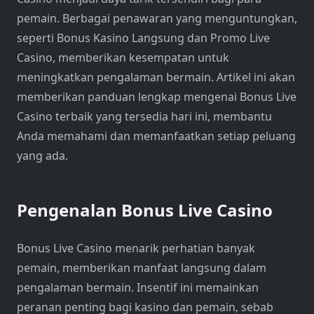
pemain. Berbagai penawaran yang menguntungkan,
seperti Bonus Kasino Langsung dan Promo Live
Casino, memberikan kesempatan untuk
meningkatkan pengalaman bermain. Artikel ini akan
memberikan panduan lengkap mengenai Bonus Live
Casino terbaik yang tersedia hari ini, membantu
Anda memahami dan memanfaatkan setiap peluang
yang ada.
Pengenalan Bonus Live Casino
Bonus Live Casino menarik perhatian banyak
pemain, memberikan manfaat langsung dalam
pengalaman bermain. Insentif ini memainkan
peranan penting bagi kasino dan pemain, sebab