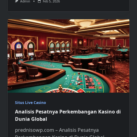
Admin
Feb 5, 2026
Situs Live Casino
Analisis Pesatnya Perkembangan Kasino di
Dunia Global
prednisowp.com – Analisis Pesatnya