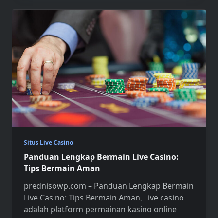
Situs Live Casino
Panduan Lengkap Bermain Live Casino:
Tips Bermain Aman
prednisowp.com – Panduan Lengkap Bermain
Live Casino: Tips Bermain Aman, Live casino
adalah platform permainan kasino online