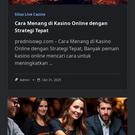
Situs Live Casino
Cara Menang di Kasino Online dengan
Strategi Tepat
prednisowp.com – Cara Menang di Kasino
Online dengan Strategi Tepat, Banyak pemain
kasino online mencari cara untuk
meningkatkan
...
Admin
Okt 31, 2025