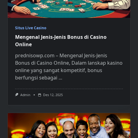
Situs Live Casino
Mengenal Jenis-Jenis Bonus di Casino
Online
prednisowp.com – Mengenal Jenis-Jenis
Bonus di Casino Online, Dalam lanskap kasino
online yang sangat kompetitif, bonus
berfungsi sebagai
...
Admin
Des 12, 2025