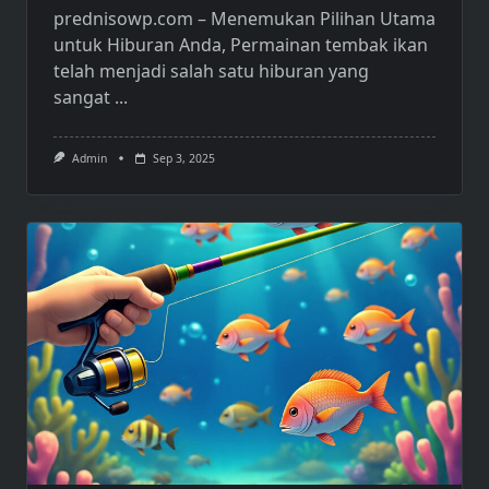
prednisowp.com – Menemukan Pilihan Utama
untuk Hiburan Anda, Permainan tembak ikan
telah menjadi salah satu hiburan yang
sangat
...
Admin
Sep 3, 2025