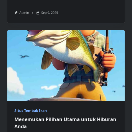
Admin
Sep 9, 2025
Situs Tembak Ikan
Menemukan Pilihan Utama untuk Hiburan
Anda