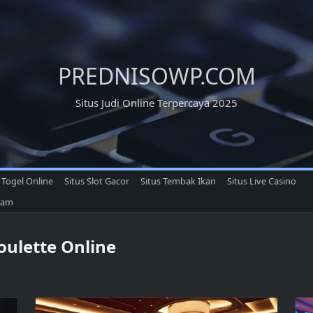
PREDNISOWP.COM
Situs Judi Online Terpercaya 2025
 Togel Online
Situs Slot Gacor
Situs Tembak Ikan
Situs Live Casino
yam
ulette Online