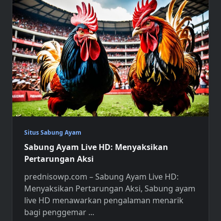
Situs Sabung Ayam
Sabung Ayam Live HD: Menyaksikan
Pertarungan Aksi
prednisowp.com – Sabung Ayam Live HD:
Menyaksikan Pertarungan Aksi, Sabung ayam
live HD menawarkan pengalaman menarik
bagi penggemar
...