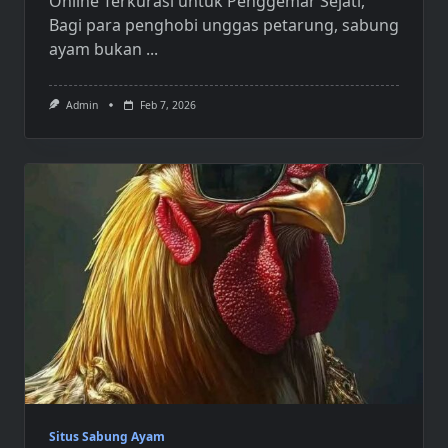
Online Terkurasi untuk Penggemar Sejati,
Bagi para penghobi unggas petarung, sabung
ayam bukan
...
Admin
Feb 7, 2026
Situs Sabung Ayam