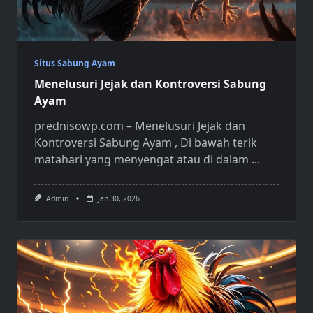
Situs Sabung Ayam
Menelusuri Jejak dan Kontroversi Sabung
Ayam
prednisowp.com – Menelusuri Jejak dan
Kontroversi Sabung Ayam , Di bawah terik
matahari yang menyengat atau di dalam
...
Admin
Jan 30, 2026