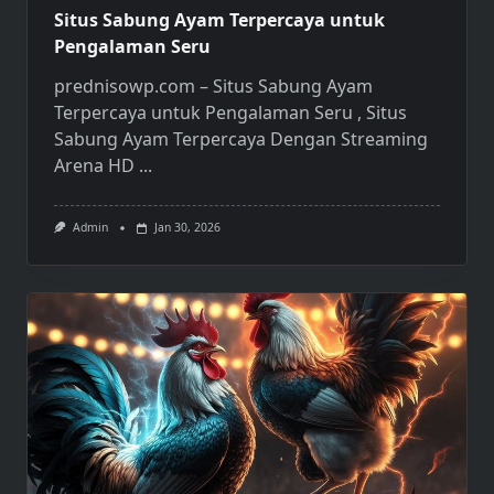
Situs Sabung Ayam Terpercaya untuk
Pengalaman Seru
prednisowp.com – Situs Sabung Ayam
Terpercaya untuk Pengalaman Seru , Situs
Sabung Ayam Terpercaya Dengan Streaming
Arena HD
...
Admin
Jan 30, 2026