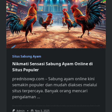
Situs Sabung Ayam
Nikmati Sensasi Sabung Ayam Online di
Situs Populer
prednisowp.com – Sabung ayam online kini
semakin populer dan mudah diakses melalui
situs terpercaya. Banyak orang mencari
pengalaman
...
Admin
Nov 3, 2025