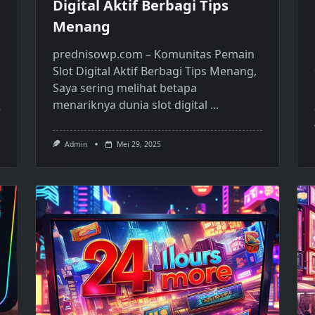
Digital Aktif Berbagi Tips
Menang
prednisowp.com – Komunitas Pemain
Slot Digital Aktif Berbagi Tips Menang,
Saya sering melihat betapa
menariknya dunia slot digital
...
Admin
Mei 29, 2025