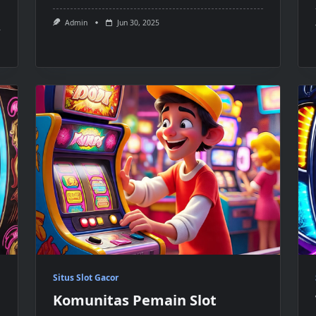
Admin
Jun 30, 2025
Situs Slot Gacor
Komunitas Pemain Slot