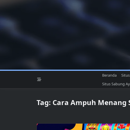
Skip
to
content
Beranda
Situs
Situs Sabung A
Tag:
Cara Ampuh Menang S