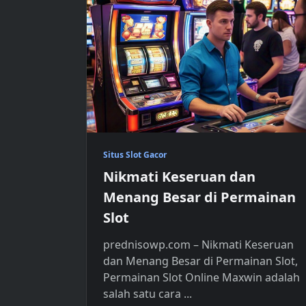
Situs Slot Gacor
Nikmati Keseruan dan
Menang Besar di Permainan
Slot
prednisowp.com – Nikmati Keseruan
dan Menang Besar di Permainan Slot,
Permainan Slot Online Maxwin adalah
salah satu cara
...