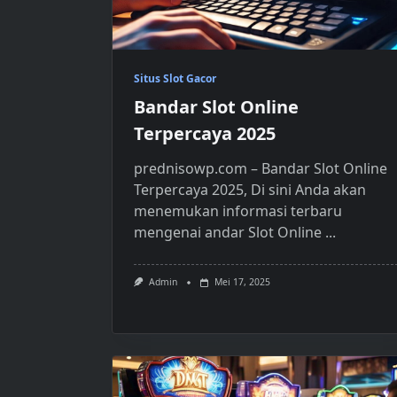
Situs Slot Gacor
Bandar Slot Online
Terpercaya 2025
prednisowp.com – Bandar Slot Online
Terpercaya 2025, Di sini Anda akan
menemukan informasi terbaru
mengenai andar Slot Online
...
Admin
Mei 17, 2025