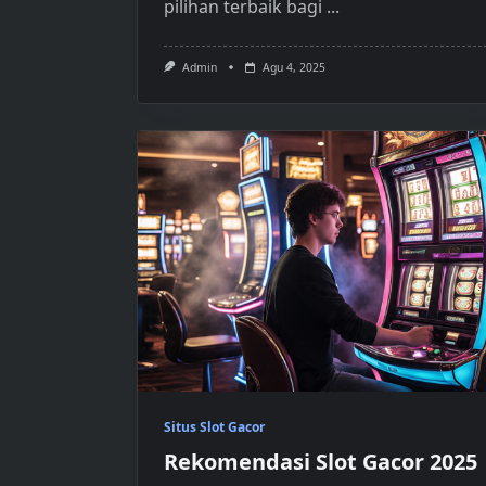
pilihan terbaik bagi
...
Admin
Agu 4, 2025
Situs Slot Gacor
Rekomendasi Slot Gacor 2025