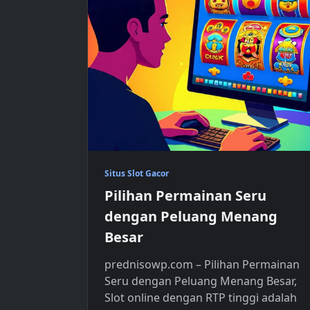
Situs Slot Gacor
Pilihan Permainan Seru
dengan Peluang Menang
Besar
prednisowp.com – Pilihan Permainan
Seru dengan Peluang Menang Besar,
Slot online dengan RTP tinggi adalah