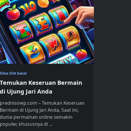
Situs Slot Gacor
Temukan Keseruan Bermain
di Ujung Jari Anda
prednisowp.com – Temukan Keseruan
Bermain di Ujung Jari Anda, Saat ini,
dunia permainan online semakin
populer, khususnya di
...